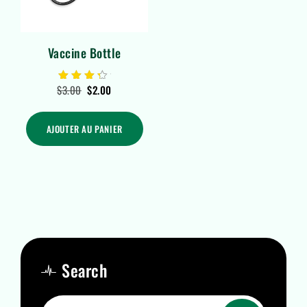
Vaccine Bottle
$
3.00
$
2.00
Note
4.00
sur 5
AJOUTER AU PANIER
Search