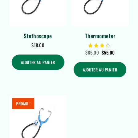
Stethoscope
Thermometer
$
18.00
$
65.00
$
55.00
Note
4.00
sur 5
AJOUTER AU PANIER
AJOUTER AU PANIER
PROMO !