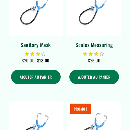
Sanitary Mask
Scales Measuring
$
20.00
$
18.00
$
25.00
Note
Note
4.00
4.00
sur 5
sur 5
AJOUTER AU PANIER
AJOUTER AU PANIER
PROMO !