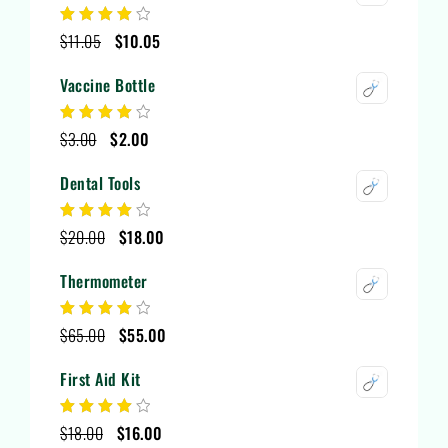
$
11.05
$
10.05
Note
4.00
sur 5
Vaccine Bottle
$
3.00
$
2.00
Note
4.00
sur 5
Dental Tools
$
20.00
$
18.00
Note
4.00
sur 5
Thermometer
$
65.00
$
55.00
Note
4.00
sur 5
First Aid Kit
$
18.00
$
16.00
Note
4.00
sur 5