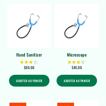
Hand Sanitizer
Microscope
$
90.00
$
45.00
Note
Note
4.00
4.00
sur 5
sur 5
AJOUTER AU PANIER
AJOUTER AU PANIER