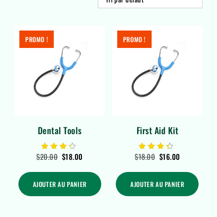
PROMO !
PROMO !
Dental Tools
First Aid Kit
$
20.00
$
18.00
$
18.00
$
16.00
Note
Note
4.00
4.00
sur 5
sur 5
AJOUTER AU PANIER
AJOUTER AU PANIER