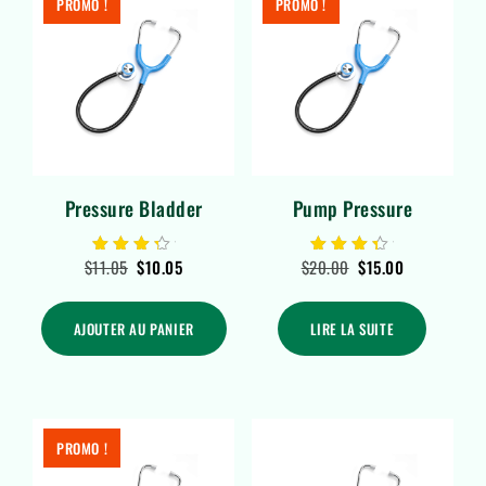
PROMO !
PROMO !
Pressure Bladder
Pump Pressure
$
11.05
$
10.05
$
20.00
$
15.00
Note
Note
4.00
4.00
sur 5
sur 5
AJOUTER AU PANIER
LIRE LA SUITE
PROMO !